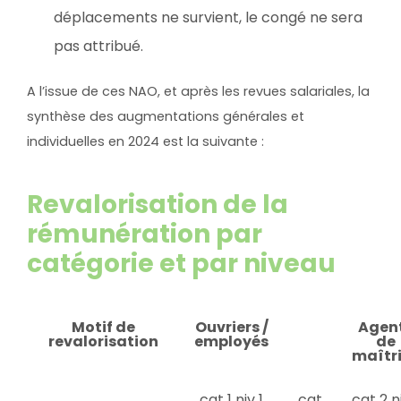
déplacements ne survient, le congé ne sera
pas attribué.
A l’issue de ces NAO, et après les revues salariales, la
synthèse des augmentations générales et
individuelles en 2024 est la suivante :
Revalorisation de la
rémunération par
catégorie et par niveau
Motif de
Ouvriers /
Agen
revalorisation
employés
de
maîtr
cat 1 niv 1
cat
cat 2 ni